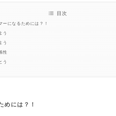
目次
マーになるためには？！
よう
よう
係性
とう
ためには？！