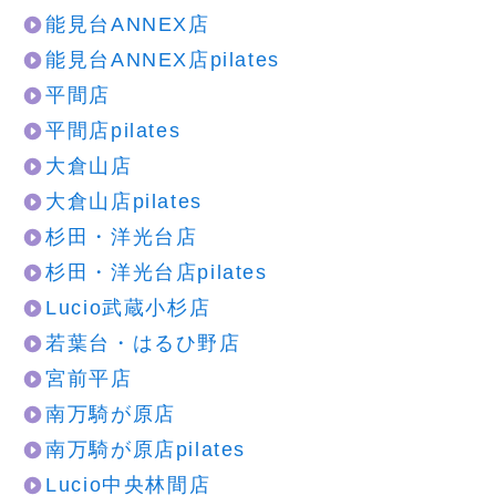
能見台ANNEX店
能見台ANNEX店pilates
平間店
平間店pilates
大倉山店
大倉山店pilates
杉田・洋光台店
杉田・洋光台店pilates
Lucio武蔵小杉店
若葉台・はるひ野店
宮前平店
南万騎が原店
南万騎が原店pilates
Lucio中央林間店