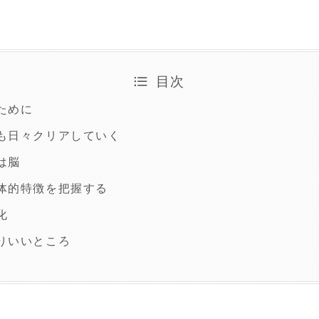
目次
ために
も日々クリアしていく
は脳
体的特徴を把握する
化
りいいところ