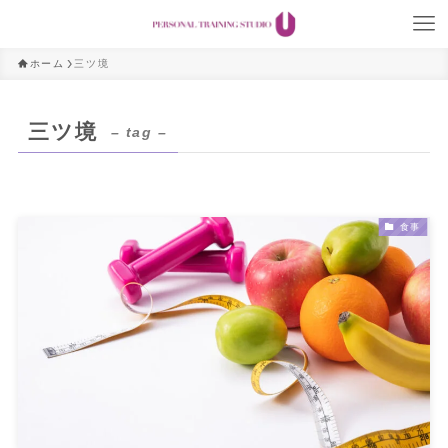
ホーム
三ツ境
三ツ境
– tag –
食事